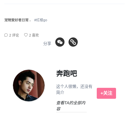
宠物爱好者日常
#红楼go
2 评论
2 喜欢
分享
奔跑吧
这个人很懒，还没有
简介
+关注
查看TA的全部内
容